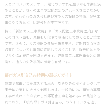
スとプロパンガス、オール電化のいずれを選ぶかを早期に決
新築で迷うガスと電化のコスパを比較
めることが、後々の工事や設備選定のスムーズさにつながり
オール電化とプロパンガスの経済性検討
ます。それぞれのガス会社選び方やガス設備の特徴、配管工
新築で考えるガス設備と未来の支出管理
事のやり方など、比較検討が不可欠です。
新築住宅で安全なガス設備点検の重要性
特に「新築 ガス工事費用」や「ガス配管工事費用 室内」な
新築ガス設備点検の必要性と頻度を解説
どのコスト面も、見積もり段階で明確にしておくことが重要
ガス点検未実施で起こる新築トラブル例
です。さらに、ガス機器の種類や設置場所、定期的な点検の
新築で受けるべきガス設備点検の流れ
必要性についても事前に確認しておくことで、将来的なトラ
法定ガス点検の内容と新築での注意点
ブルや追加費用を回避できます。経験豊富な専門業者との連
新築住宅の安全を守るガス点検の役割
携や、過去の失敗事例の参考も有効です。
都市ガス引き込み時期の選び方ガイド
新築で都市ガスを導入する場合、引き込みのタイミングは工
事全体の流れに大きく影響します。一般的には、建物の基礎
工事が終わった直後から外部配管工事を始めるのが最適とさ
れており、「新築 都市ガス引き込み」のタイミングを逃す