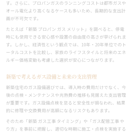
す。さらに、プロパンガスのランニングコストは都市ガスや
オール電化より高くなるケースも多いため、長期的な支出計
画が不可欠です。
たとえば「新築 プロパン ガス メリット」を調べると、停電
時にも使用できる安心感や設置の自由度の高さが挙げられま
す。しかし、経済性という観点では、10年・20年単位でのト
ータルコストを比較し、家族のライフスタイルと将来のエネ
ルギー価格変動も考慮した選択が安心につながります。
新築で考えるガス設備と未来の支出管理
新築住宅のガス設備選びでは、導入時の費用だけでなく、今
後の点検・メンテナンスや光熱費の推移も見据えた支出管理
が重要です。ガス設備点検を怠ると安全性が損なわれ、結果
的に修理や交換費用が高額になるリスクもあります。
そのため「新築 ガス工事 タイミング」や「ガス配管工事 や
り方」を事前に把握し、適切な時期に施工・点検を実施する