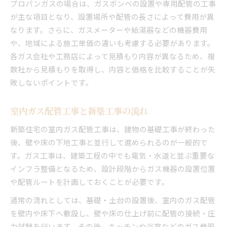
プロパンガスの場合は、ガスボンベの設置や専用配管の工事
が主な項目となり、設置場所や配管の長さによって費用が異
なります。さらに、ガスメーターや給湯器などの機器費用
や、地域による施工単価の違いも考慮する必要があります。
各ガス会社や工務店によって見積もり内容が異なるため、複
数社から見積もりを取得し、内容と価格を比較することが失
敗しないポイントです。
室内ガス配管工事と新築工事の流れ
新築住宅の室内ガス配管工事は、建物の基礎工事が終わった
後、壁や床の下地工事と並行して進められるのが一般的で
す。ガス工事は、建築工程の中でも電気・水道と並ぶ重要な
インフラ整備となるため、設計段階からガス機器の設置位置
や配管ルートを計画しておくことが必要です。
通常の流れとしては、基礎・土台の設置後、室内のガス配管
を壁内や床下へ敷設し、壁や床の仕上げ前に配管の接続・圧
力試験を行います。その後、キッチンや浴室などのガス機器