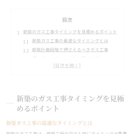
目次
新築のガス工事タイミングを見極めるポイント
新築ガス工事の最適なタイミングとは
新築計画段階で押さえるべきガス工事
都市ガス引き込み時期の選び方ガイド
ガス工事タイミングで失敗しない新築準備
工事前後で変わる新築のガス設備チェック
ガス配管工事費用や流れを徹底解説
新築ガス配管工事の費用相場と内訳
新築のガス工事タイミングを見極
室内ガス配管工事と新築工事の流れ
めるポイント
新築で知るべきガス工事費用のポイント
ガス配管工事のやり方と安全な進め方
新築ガス工事の最適なタイミングとは
新築ガス工事でかかる追加費用に注意
新築のガス工事は、建築工程の中でも特にタイミングが重要