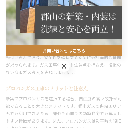
都市ガスの引き込み費用は、道路から敷地までの距離や地中
障害物の有無によって変動します。ガス会社や自治体によっ
ては補助金や助成制度が設けられている場合もあるため、事
前に最新情報を確認することが重要です。引き込み工事は、
設計段階から建築会社やガス会社との連携が不可欠となりま
す。
また、ガス設備の設置後も定期的な点検やメンテナンスが義
お問い合わせはこちら
務付けられており、安全性を確保するためにも計画的な管理
お問い合わせはこちら
が求められます。ガス工事の流れや注意点を押さえ、後悔の
ない都市ガス導入を実現しましょう。
プロパンガス工事のメリットと注意点
新築でプロパンガスを選択する場合、自由度の高い設計が可
能であることが大きなメリットです。都市ガスの供給エリア
外でも利用できるため、郊外や山間部の新築住宅でも導入し
やすい特徴があります。また、プロパンガスは災害時の復旧