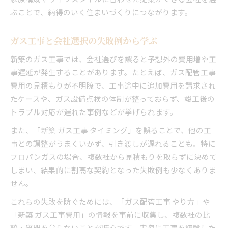
ぶことで、納得のいく住まいづくりにつながります。
ガス工事と会社選択の失敗例から学ぶ
新築のガス工事では、会社選びを誤ると予想外の費用増や工
事遅延が発生することがあります。たとえば、ガス配管工事
費用の見積もりが不明瞭で、工事途中に追加費用を請求され
たケースや、ガス設備点検の体制が整っておらず、竣工後の
トラブル対応が遅れた事例などが挙げられます。
また、「新築 ガス工事 タイミング」を誤ることで、他の工
事との調整がうまくいかず、引き渡しが遅れることも。特に
プロパンガスの場合、複数社から見積もりを取らずに決めて
しまい、結果的に割高な契約となった失敗例も少なくありま
せん。
これらの失敗を防ぐためには、「ガス配管工事 やり方」や
「新築 ガス工事費用」の情報を事前に収集し、複数社の比
較・質問を怠らないことが肝心です。実際に工事を経験した