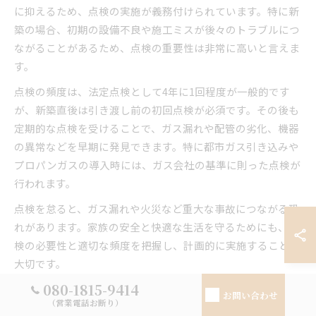
に抑えるため、点検の実施が義務付けられています。特に新
築の場合、初期の設備不良や施工ミスが後々のトラブルにつ
ながることがあるため、点検の重要性は非常に高いと言えま
す。
点検の頻度は、法定点検として4年に1回程度が一般的です
が、新築直後は引き渡し前の初回点検が必須です。その後も
定期的な点検を受けることで、ガス漏れや配管の劣化、機器
の異常などを早期に発見できます。特に都市ガス引き込みや
プロパンガスの導入時には、ガス会社の基準に則った点検が
行われます。
点検を怠ると、ガス漏れや火災など重大な事故につながる恐
れがあります。家族の安全と快適な生活を守るためにも、点
検の必要性と適切な頻度を把握し、計画的に実施することが
大切です。
080-1815-9414
お問い合わせ
ガス点検未実施で起こる新築トラブル例
（営業電話お断り）