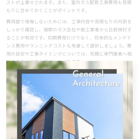
ストが上乗せされます。また、室内ガス配管工事費用も見積
もりに含めておくことがポイントです。
費用面で後悔しないためには、工事内容や見積もりの内訳を
しっかり確認し、複数のガス会社や施工業者から比較検討す
ることが有効です。初期費用だけでなく、将来的なメンテナ
ンス費用やランニングコストも考慮して選択しましょう。費
用の目安や工事タイミングについては、気軽に専門業者へ相
談することで安心感につながります。
新築で知るべき都市ガス引き込み事情
新築住宅で都市ガスを利用する場合、ガス引き込み工事の流
れを理解しておくことが大切です。都市ガス引き込みは、道
路本管から敷地内へガス管を延ばす工事が必要となり、着工
時のタイミングや申請手続きが発生します。工事には一定の
期間がかかるため、住宅本体の工事スケジュールと合わせて
早めに手配することがポイントです。