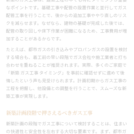
都市ガスとプロパンの新築比較ガイド
なポイントです。基礎工事や配管の設置作業と並行してガス
新築で選ぶ都市ガスとプロパンの違い
配管工事を行うことで、後からの追加工事ややり直しのリス
クを減らせます。なぜなら、建物の基礎が完成した後では、
ガス工事費用から比較する新築の選択
配管の取り回しや床下作業が困難になるため、工事費用が増
新築で知るべき都市ガス引き込み事情
加することがあるからです。
プロパンガス工事のメリットと注意点
たとえば、都市ガスの引き込みやプロパンガスの設置を検討
新築に最適なガス設備の選び方解説
する場合も、着工前の早い段階でガス会社や施工業者と打ち
効率的な新築ガス会社選びの極意
合わせを重ねることが推奨されます。実際、多くのご家庭で
新築ガス会社選びで重視すべきポイント
「新築 ガス工事 タイミング」を事前に確認せずに進めて後
ガス工事と会社選択の失敗例から学ぶ
悔したという声も見受けられます。計画初期からガス工事の
新築のガス会社選び方で賢く節約する
工程を把握し、他設備との調整を行うことで、スムーズな新
ガス会社で変わる新築設備のコスト感
築工事が実現します。
新築ガス会社選定で確認したい安全性
新築計画段階で押さえるべきガス工事
オール電化と新築ガス設備のコスト比較
新築の光熱費を左右するコスト比較術
新築計画の段階でガス工事について検討することは、住まい
オール電化とガス設備の長期費用を検証
の快適性と安全性を左右する大切な要素です。まず、都市ガ