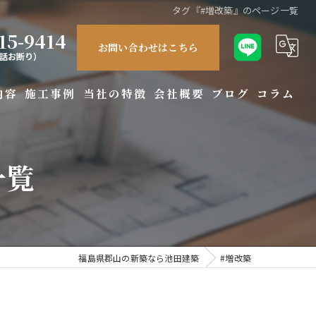
タグ『#増改築』のページ一覧
15-9414
お問い合わせはこちら
話お断り）
内容
施工事例
当社の特徴
会社概要
ブログ
コラム
屋根外壁
一覧
リノベーション
リフォーム
水回り
福島県郡山の新築なら池田建築
#増改築
内装工事