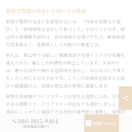
新築で理想の住まいを形にする秘訣
新築で理想の住まいを実現するには、「将来を見据えた設
計」と「地域特性を活かした家づくり」がポイントです。郡
山市や岩瀬郡天栄村は、自然環境や交通アクセス、教育施設
の充実度など、住環境としての魅力が豊富です。
例えば、郡山市では新しい商業施設や交通インフラの発展も
進んでおり、暮らしの利便性が向上しています。天栄村で
は、豊かな自然や静かな住環境を活かし、のびのびと子育て
をしたい方にもおすすめです。こうした地域性を踏まえた設
計や設備選びは、快適な新生活の実現に直結します。
家族の将来像やライフステージの変化も視野に入れ、可変性
のある間取りや、バリアフリー対応なども検討しましょう。
事前にしっかりと相談できる地元の専門家と連携し、後悔の
ない住まいづくりを目指すことが大切です。
080-1815-9414
お問い合わせ
（営業電話お断り）