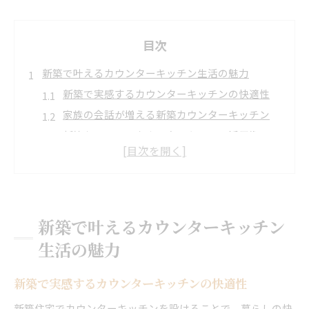
目次
新築で叶えるカウンターキッチン生活の魅力
新築で実感するカウンターキッチンの快適性
家族の会話が増える新築カウンターキッチン
新築ならではのカウンターキッチン活用術
毎日が楽しくなる新築カウンターキッチン生活
新築で叶う理想のカウンターキッチン空間づく
り
郡山市・天栄村に適した家事動線を考える新築案
新築で叶えるカウンターキッチン
新築で叶える効率的な家事動線の工夫
生活の魅力
郡山市・天栄村の新築で家事が楽になる理由
家事動線を考えた新築間取りの選び方
新築で実感するカウンターキッチンの快適性
新築住宅で実現する使いやすい動線設計
新築住宅でカウンターキッチンを設けることで、暮らしの快