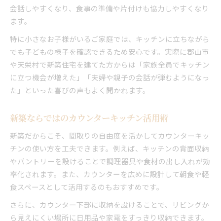
会話しやすくなり、食事の準備や片付けも協力しやすくなり
家事効率を高める新築カウンターキッチン設計
ます。
新築カウンターキッチンの実用的な選び方
特に小さなお子様がいるご家庭では、キッチンに立ちながら
郡山や天栄村で新築を検討する際の地域比較ポイン
でも子どもの様子を確認できるため安心です。実際に郡山市
ト
や天栄村で新築住宅を建てた方からは「家族全員でキッチン
新築選びで押さえたい郡山市・天栄村の特徴
に立つ機会が増えた」「夫婦や親子の会話が弾むようになっ
新築に最適な郡山市・天栄村の暮らしやすさ比
た」といった喜びの声もよく聞かれます。
較
郡山市・天栄村の新築住宅地を比較するポイン
新築ならではのカウンターキッチン活用術
ト
新築だからこそ、間取りの自由度を活かしてカウンターキッ
新築検討時に注目したい地域の利便性と将来性
チンの使い方を工夫できます。例えば、キッチンの背面収納
新築選びで気になる郡山市の住環境情報
やパントリーを設けることで調理器具や食材の出し入れが効
理想の暮らしを実現する新築選びのコツ
率化されます。また、カウンターを広めに設計して朝食や軽
新築で叶える理想の暮らしを実現する方法
食スペースとして活用するのもおすすめです。
新築選びで後悔しないための大切なポイント
さらに、カウンター下部に収納を設けることで、リビングか
自分に合った新築住宅の見極め方とコツ
ら見えにくい場所に日用品や家電をすっきり収納できます。