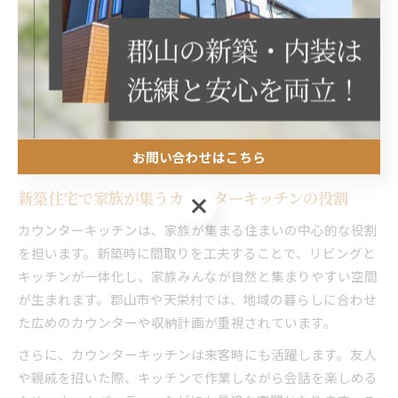
も活用可能です。郡山市や天栄村での新築事例でも、カウン
ターキッチンが家族時間を増やすきっかけとなっているケー
スが多く見受けられます。
また、カウンター越しに家族が会話を楽しみながら過ごすこ
とで、日常の小さな悩みや出来事も共有しやすくなります。
このような空間設計は、家族の絆を強めるだけでなく、住ま
い全体の居心地の良さにもつながっています。
お問い合わせはこちら
新築住宅で家族が集うカウンターキッチンの役割
お問い合わせはこちら
カウンターキッチンは、家族が集まる住まいの中心的な役割
を担います。新築時に間取りを工夫することで、リビングと
キッチンが一体化し、家族みんなが自然と集まりやすい空間
が生まれます。郡山市や天栄村では、地域の暮らしに合わせ
た広めのカウンターや収納計画が重視されています。
さらに、カウンターキッチンは来客時にも活躍します。友人
や親戚を招いた際、キッチンで作業しながら会話を楽しめる