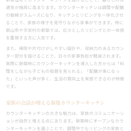
郡山市・天栄村の新築で動線重視の暮らし
適性が格段に高まります。カウンターキッチンは調理や配膳
カウンターキッチン付き新築が家族にもたらす効果
の動線がスムーズになり、キッチンとリビングを一体化させ
新築カウンターキッチンが家族の絆を深める
ることで、家族の様子を見守りながら家事ができます。特に
郡山市や天栄村の新築では、広々としたリビングとの一体感
日常が変わる新築カウンターキッチンの魅力
を重視する方に人気です。
新築で叶うカウンターキッチンのコミュニケー
ション効果
また、掃除や片付けがしやすい設計や、収納力のあるカウン
家族時間が増える新築カウンターキッチンの秘
ター部分を設けることで、日々の家事負担が軽減されます。
密
実際に新築時にカウンターキッチンを導入した方からは「料
理をしながら子どもの宿題を見られる」「配膳が楽になっ
新築住宅で家族が集うカウンターキッチンの役
た」といった声が多く、生活の質向上を実感できるのが特徴
割
です。
家づくりで注目したい新築カウンターキッチンの使
いやすさ
家族の会話が増える新築カウンターキッチン
新築カウンターキッチンで重視すべき使いやす
さ
カウンターキッチンの大きな魅力は、家族のコミュニケーシ
ョンが自然と増える点にあります。新築時にオープンなカウ
動線と収納にこだわる新築カウンターキッチン
ンターキッチンを選ぶことで、調理中でもリビングの家族と
新築で叶えるカウンターキッチンの利便性向上