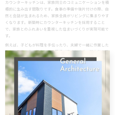
カウンターキッチンは、家族同士のコミュニケーションを積
極的に生み出す間取りです。食事の準備や後片付けの際、自
然と会話が生まれるため、家族全員がリビングに集まりやす
くなります。新築時にカウンターキッチンを採用すること
で、家族とのふれあいを重視した住まいづくりが実現可能で
す。
例えば、子どもが料理を手伝ったり、夫婦で一緒に作業した
りと、日常の中で協力し合う習慣が育まれます。郡山市や天
栄村のように、のびのびとした暮らしが求められる地域で
は、こうしたコミュニケーション効果が特に重視されていま
す。
家族時間が増える新築カウンターキッチンの秘密
新築住宅でカウンターキッチンを設けると、家族が自然と集
まる場所が生まれやすくなります。カウンターは食事やおや
つの時間だけでなく、家族の団らんや趣味のスペースとして