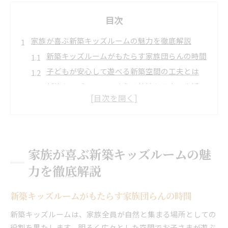
目次
家族が喜ぶ新築キッズルームの魅力を徹底解説
新築キッズルームがもたらす家族団らんの時間
子どもが安心して遊べる新築空間の工夫とは
新築キッズルームで叶える快適な子育て生活
家族の成長に寄り添う新築スペースの魅力
新築ならではの安全性と使いやすさを解説
子育てに最適な新築空間で叶える安心な暮らし
新築で叶うストレスフリーな子育て空間
家族が喜ぶ新築キッズルームの魅
新築キッズルームが支える子どもの健やかな成
力を徹底解説
長
家族の安心を守る新築の設計ポイント
新築キッズルームがもたらす家族団らんの時間
子育て世代が選ぶ新築の理由と安心感
新築キッズルームは、家族全員が自然と集まる場所としての
新築ならではの最新設備で快適子育て
役割を果たします。明るく広々とした空間でお子さまが遊ぶ