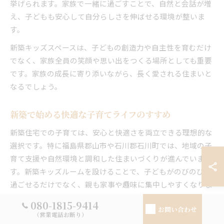
挙げられます。家族で一緒に過ごすことで、自然と会話が増
え、子どもも安心して自分らしさを伸ばせる環境が整いま
す。
新築キッズスペースは、子どもの創造力や自主性を育むだけ
でなく、家族全員の笑顔や思い出をつくる場所としても重要
です。家族の成長に寄り添いながら、長く愛される住まいと
なるでしょう。
新築で始める快適な子育てライフのすすめ
新築住宅での子育ては、安心と快適さを両立できる理想的な
選択です。特に福島県郡山市や石川郡石川町では、地域の子
育て支援や自然環境と調和した住まいづくりが進んでいま
す。新築キッズルームを設けることで、子どもがのびのびと
過ごせるだけでなく、親も家事や趣味に集中しやすくなりま
す。
080-1815-9414
お問い合わせ
快適な子育てライフを実現するには、家族のライフスタイル
（営業電話お断り）