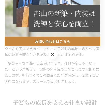
家族で楽しめる新築キッズルームのレイアウト
家族全員が快適に過ごせる新築キッズルームのレイアウトに
は、工夫が必要です。例えば、リビングと一体化したキッズ
スペースや、家族で使えるワークコーナーを設けることで、
自然とコミュニケーションが生まれます。
お問い合わせはこちら
遊び場と収納スペースを分けることで、片付けやすさと遊び
やすさを両立できます。さらに、子どもの成長に合わせて家
お問い合わせはこちら
具の配置を変えられる柔軟な設計もおすすめです。
「家族みんなで遊べる空間ができて、休日が楽しみになっ
た」という声もあり、家族の絆を深める場としての役割も果
たします。新築ならではの自由な設計を活かし、家族全員が
笑顔になれるキッズルームを目指しましょう。
子どもの成長を支える住まい設計