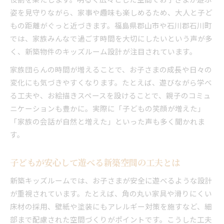
新築選びで注目したいキッズルームの工夫点
姿を見守りながら、家事や趣味も楽しめるため、大人と子ど
新築キッズルーム設計で重視したい安全性
もの距離がぐっと近づきます。福島県郡山市や石川郡石川町
では、家族みんなで過ごす時間を大切にしたいという声が多
収納力と遊びやすさを両立する新築の工夫
く、新築物件のキッズルーム設計が注目されています。
子どもが成長できる新築キッズスペースの秘訣
新築物件で見逃せないキッズルームの特徴
家族団らんの時間が増えることで、お子さまの成長や日々の
変化にも気づきやすくなります。たとえば、遊びながら学べ
家族で楽しめる新築キッズルームのレイアウト
る工夫や、お絵描きスペースを設けることで、親子のコミュ
子どもの成長を支える住まい設計の最新アイデア
ニケーションも豊かに。実際に「子どもの笑顔が増えた」
新築で実現する成長対応型キッズルーム
「家族の会話が自然と増えた」といった声も多く聞かれま
新築設計で考える子どもの自主性を育む空間
す。
多目的に使える新築キッズスペースの工夫
新築住まいで学びと遊びを両立するポイント
子どもが安心して遊べる新築空間の工夫とは
子どもが安心して過ごせる新築の最新設計
新築キッズルームでは、お子さまが安全に遊べるような設計
暮らしやすさが変わる新築キッズスペースの活用術
が重視されています。たとえば、角の丸い家具や滑りにくい
新築キッズルームの快適活用アイデア集
床材の採用、壁紙や塗装にもアレルギー対策を施すなど、細
家族が集う新築スペースの使い方と工夫
部まで配慮された空間づくりがポイントです。こうした工夫