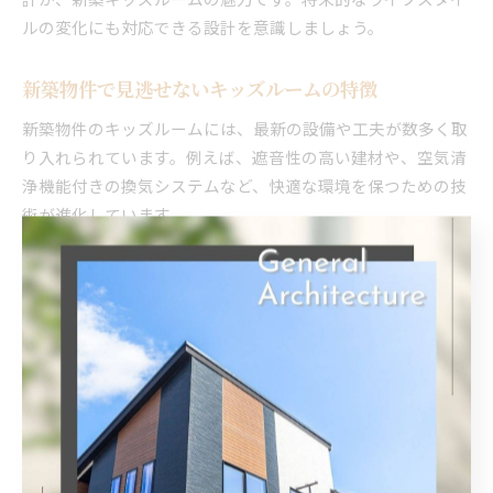
ルの変化にも対応できる設計を意識しましょう。
新築物件で見逃せないキッズルームの特徴
新築物件のキッズルームには、最新の設備や工夫が数多く取
り入れられています。例えば、遮音性の高い建材や、空気清
浄機能付きの換気システムなど、快適な環境を保つための技
術が進化しています。
また、郡山市や石川町では、地域の子育て支援策と連携した
住まいづくりも進んでおり、保育園や公園へのアクセスの良
さも新築住宅選びのポイントとなります。キッズルームから
庭やテラスに直接出られる設計も人気です。
「外遊びと室内遊びの切り替えがしやすい」といった実際の
利用者の意見も参考になります。新築ならではの快適性と機
能性を兼ね備えたキッズルームの特徴を把握し、家族のニー
ズに合った物件を選びましょう。