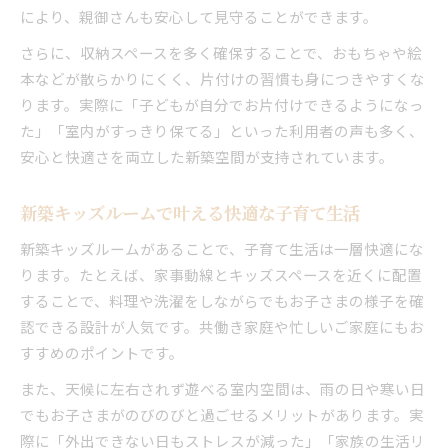
により、親御さんも安心して見守ることができます。
新築で叶うキッズスペースの有効活用術
子育てを楽しくする新築キッズルームの秘訣
さらに、収納スペースを多く確保することで、おもちゃや絵
本などが散らかりにくく、片付けの習慣も身につきやすくな
新築ならではの柔軟なスペース活用法
ります。実際に「子どもが自分でお片付けできるようになっ
新築で実現する家族の笑顔あふれる子育て空間
た」「室内がすっきり保てる」といった利用者の声も多く、
新築キッズルームが生む家族の笑顔と安心
安心と快適さを両立した新築空間が支持されています。
家族みんなで過ごす新築空間の幸せな時間
新築ならではの明るい子育て環境を実現
新築キッズルームで叶える快適な子育て生活
家族の絆を深める新築キッズスペースの魅力
新築キッズルームがあることで、子育て生活は一層快適にな
新築で始める快適な子育てライフのすすめ
ります。たとえば、家事動線とキッズスペースを近くに配置
することで、料理や洗濯をしながらでもお子さまの様子を確
認できる設計が人気です。共働き家庭や忙しいご家庭にもお
すすめのポイントです。
また、天候に左右されず遊べる室内空間は、雨の日や寒い日
でもお子さまがのびのびと過ごせるメリットがあります。実
際に「外出できない日もストレスが減った」「家族の生活リ