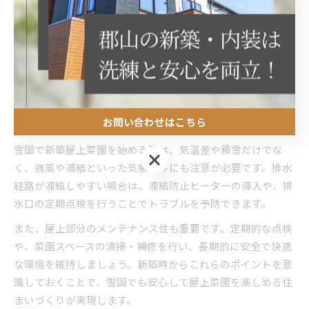
さらに、冬でも育てやすい品種選びや、LED照明による補光
など、最新技術を活用した栽培方法も注目されています。実
際に屋上菜園を導入したご家庭からは、「冬でも新鮮な野菜
を収穫でき、家族での食卓が豊かになった」という声も多く
寄せられています。
お問い合わせはこちら
雪国ならではの新築屋上菜園の注意点
雪国で新築屋上菜園を始める際は、気温差や積雪だけでな
お問い合わせはこちら
く、強風や凍結といった気象条件にも注意が必要です。排水
経路が凍結しやすい場合は、凍結防止ヒーターの導入や、排
水口の定期点検を行うことでトラブルを予防できます。
また、屋上部分のメンテナンス性も重要です。定期的な点検
や、菜園スペースの清掃・補修を行い、長期的に安全で快適
な環境を維持しましょう。新築時からこれらのポイントを意
識しておくことで、雪国でも安心して屋上菜園を楽しめる住
まいづくりが実現します。