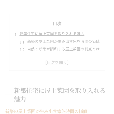
目次
新築住宅に屋上菜園を取り入れる魅力
新築の屋上菜園が生み出す家族時間の価値
自然と新築が調和する屋上菜園の利点とは
新築で叶う持続可能な自家栽培ライフ
エコ志向の新築住宅と屋上菜園の相性
新築屋上菜園が地域環境にもたらす影響
自然と暮らす新築菜園生活入門
新築住宅で始める自然共生型の菜園生活
新築住宅に屋上菜園を取り入れる
屋上菜園が新築暮らしに与える変化
魅力
新築で叶える家族の健康と自給自足
自然素材を生かした新築菜園の工夫
新築の屋上菜園が生み出す家族時間の価値