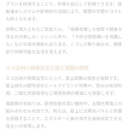
プランを採用することで、冬場も安心して利用できます。自
動潅水システムや断熱材の活用により、管理の手間やコスト
も抑えられます。
実際に導入されたご家庭では、「毎朝収穫した野菜で朝食を
作るのが楽しみ」といった声や、「子供が野菜嫌いを克服し
た」などの成功事例もあります。こうした取り組みが、健康
的で持続可能な生活を支えます。
エコ志向の新築住宅と屋上菜園の相性
エコ志向の新築住宅にとって、屋上菜園は相性が抜群です。
屋上緑化は都市部のヒートアイランド対策や、雨水の有効利
用、二酸化炭素吸収など環境負荷の軽減にも貢献します。
福島県の気候では、断熱性能の高い建材や、太陽光発電との
組み合わせも有効です。例えば、屋上に太陽光パネルと菜園
を併設することで、エネルギーと食の両方を自給自足できる
住まいが実現します。