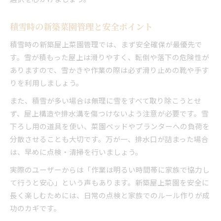
積雪時の新築菜園管理と安全ポイント
積雪時の新築屋上菜園管理では、まず安全確保が最優先で
す。雪が積もった屋上は滑りやすく、転倒や落下の危険性が
ありますので、雪かきや作業の際は必ず滑り止めの靴や手す
りを利用しましょう。
また、積雪が多い場合は無理に雪をすべて取り除こうとせ
ず、屋上構造や排水溝を傷つけないよう注意が必要です。雪
下ろし用の道具を使い、菜園ベッドやプランターへの負荷を
分散させることも大切です。万が一、排水口が詰まった場合
は、早めに点検・清掃を行いましょう。
実際のユーザーからは「作業は明るい時間帯に家族で協力し
て行うと安心」という声もあります。新築屋上菜園を安全に
長く楽しむためには、日常の点検と家族でのルール作りが成
功のカギです。