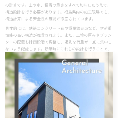
の計算です。土や水、積雪の重さをすべて加味したうえで、
構造設計を行う必要があります。福島県内の施工現場でも、
構造計算による安全性の確認が徹底されています。
具体的には、鉄筋コンクリート造や重量鉄骨造など、耐荷重
性能の高い構造が推奨されます。また、土壌の厚みやプラン
ターの配置も計画段階で調整し、過剰な荷重が一点に集中し
ないよう配慮します。新築時にこれらの設計を行うことで、
菜園スペースの安全性と快適性を両立させることが可能で
す。
新築菜園で冬季も楽しむための秘訣
雪国の新築屋上菜園でも、冬季の自家栽培を楽しむ工夫は十
分に可能です。例えば、ビニールハウスや簡易温室を屋上に
設置することで、寒冷地でも葉物野菜やハーブの栽培が続け
られます。断熱材を併用することで、冷え込みの厳しい郡山
市や檜枝岐村でも野菜の生育環境を保つことができます。