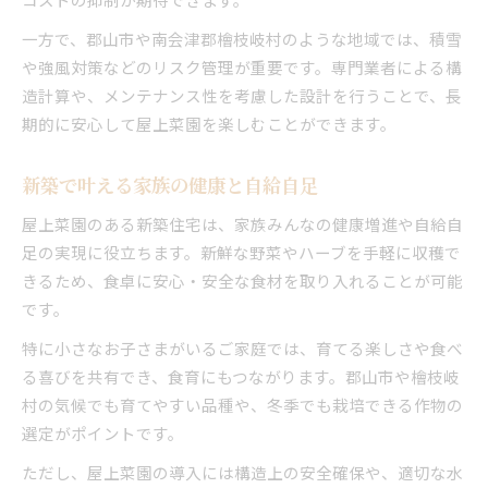
一方で、郡山市や南会津郡檜枝岐村のような地域では、積雪
や強風対策などのリスク管理が重要です。専門業者による構
造計算や、メンテナンス性を考慮した設計を行うことで、長
期的に安心して屋上菜園を楽しむことができます。
新築で叶える家族の健康と自給自足
屋上菜園のある新築住宅は、家族みんなの健康増進や自給自
足の実現に役立ちます。新鮮な野菜やハーブを手軽に収穫で
きるため、食卓に安心・安全な食材を取り入れることが可能
です。
特に小さなお子さまがいるご家庭では、育てる楽しさや食べ
る喜びを共有でき、食育にもつながります。郡山市や檜枝岐
村の気候でも育てやすい品種や、冬季でも栽培できる作物の
選定がポイントです。
ただし、屋上菜園の導入には構造上の安全確保や、適切な水