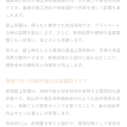
福島県の郡山や南会津郡檜枝岐村は、冬の寒さや積雪も特徴
雪に強い新築屋上菜園の作り方
ですが、最新の施工技術や耐候設計で四季を通じて菜園を楽
冬季保温技術で新築菜園を守る方法
しめます。
新築屋上菜園で育てやすい冬野菜の選定
屋上菜園は、限られた敷地でも有効活用でき、プライベート
積雪時の新築菜園管理と安全ポイント
な緑の空間を創出します。さらに、断熱効果や建物の温度調
家族で育てる新築菜園の実現ステップ
整にも一役買い、省エネにも貢献します。
新築屋上菜園計画を家族で始める手順
例えば、屋上緑化による夏場の室温上昇抑制や、冬季の保温
家族の役割分担で新築菜園を楽しく運営
効果が期待できます。新築段階から設計に組み込むことで、
新築菜園で子どもと学ぶ自然の大切さ
建物全体の機能性と快適性が向上します。
新築屋上菜園の育て方と収穫体験の魅力
新築で叶う持続可能な自家栽培ライフ
家族の絆を深める新築屋上菜園の工夫
新築屋上菜園は、持続可能な自家栽培を実現する理想的な選
択肢です。郡山市や南会津郡檜枝岐村のような自然環境を活
かし、季節ごとの野菜やハーブを育てることで、食の自給率
向上やエコな暮らしが実現します。
具体的には、耐荷重を考えた設計や、積雪対策として高床式