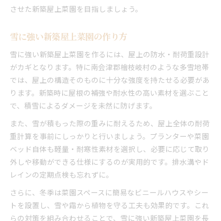
させた新築屋上菜園を目指しましょう。
雪に強い新築屋上菜園の作り方
雪に強い新築屋上菜園を作るには、屋上の防水・耐荷重設計
がカギとなります。特に南会津郡檜枝岐村のような多雪地帯
では、屋上の構造そのものに十分な強度を持たせる必要があ
ります。新築時に屋根の補強や耐水性の高い素材を選ぶこと
で、積雪によるダメージを未然に防げます。
また、雪が積もった際の重みに耐えるため、屋上全体の耐荷
重計算を事前にしっかりと行いましょう。プランターや菜園
ベッド自体も軽量・耐寒性素材を選択し、必要に応じて取り
外しや移動ができる仕様にするのが実用的です。排水溝やド
レインの定期点検も忘れずに。
さらに、冬季は菜園スペースに簡易なビニールハウスやシー
トを設置し、雪や霜から植物を守る工夫も効果的です。これ
らの対策を組み合わせることで、雪に強い新築屋上菜園を長