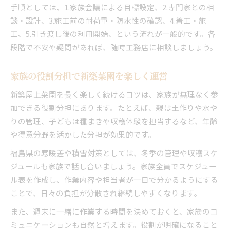
手順としては、1.家族会議による目標設定、2.専門家との相
談・設計、3.施工前の耐荷重・防水性の確認、4.着工・施
工、5.引き渡し後の利用開始、という流れが一般的です。各
段階で不安や疑問があれば、随時工務店に相談しましょう。
家族の役割分担で新築菜園を楽しく運営
新築屋上菜園を長く楽しく続けるコツは、家族が無理なく参
加できる役割分担にあります。たとえば、親は土作りや水や
りの管理、子どもは種まきや収穫体験を担当するなど、年齢
や得意分野を活かした分担が効果的です。
福島県の寒暖差や積雪対策としては、冬季の管理や収穫スケ
ジュールも家族で話し合いましょう。家族全員でスケジュー
ル表を作成し、作業内容や担当者が一目で分かるようにする
ことで、日々の負担が分散され継続しやすくなります。
また、週末に一緒に作業する時間を決めておくと、家族のコ
ミュニケーションも自然と増えます。役割が明確になること