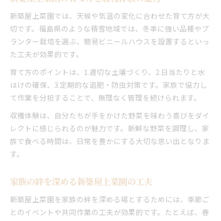
新築屋上菜園では、天候や気温の変化に合わせた育て方が大
切です。福島県のような積雪地域では、冬季に強い品種やプ
ランター栽培を選ぶ、簡易ビニールハウスを設置するといっ
た工夫が効果的です。
育て方のポイントは、1.適切な土壌づくり、2.日当たりと水
はけの確保、3.定期的な追肥・防虫対策です。家族で協力し
て作業を分担することで、無理なく管理を続けられます。
収穫体験は、自分たちが手をかけた野菜を味わう喜びをダイ
レクトに感じられるのが魅力です。新鮮な野菜を調理し、家
族で食べる時間は、日常を豊かにする大切な思い出となりま
す。
家族の絆を深める新築屋上菜園の工夫
新築屋上菜園を家族の絆を深める場とするためには、季節ご
とのイベントや共同作業の工夫が効果的です。たとえば、春