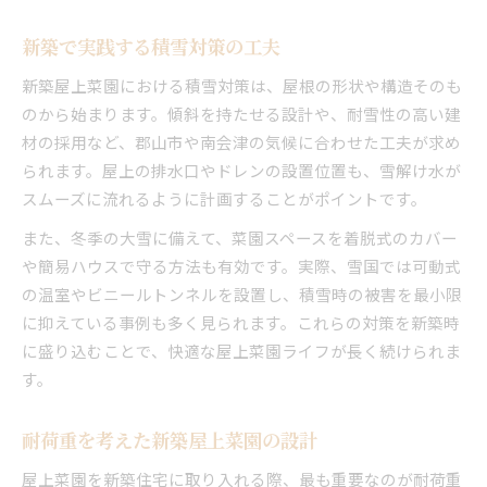
新築で実践する積雪対策の工夫
新築屋上菜園における積雪対策は、屋根の形状や構造そのも
のから始まります。傾斜を持たせる設計や、耐雪性の高い建
材の採用など、郡山市や南会津の気候に合わせた工夫が求め
られます。屋上の排水口やドレンの設置位置も、雪解け水が
スムーズに流れるように計画することがポイントです。
また、冬季の大雪に備えて、菜園スペースを着脱式のカバー
や簡易ハウスで守る方法も有効です。実際、雪国では可動式
の温室やビニールトンネルを設置し、積雪時の被害を最小限
に抑えている事例も多く見られます。これらの対策を新築時
に盛り込むことで、快適な屋上菜園ライフが長く続けられま
す。
耐荷重を考えた新築屋上菜園の設計
屋上菜園を新築住宅に取り入れる際、最も重要なのが耐荷重