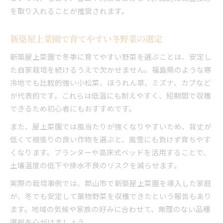
を取り入れることが推奨されます。
新築屋上菜園で育てやすい冬野菜の選定
新築屋上菜園で冬季に育てやすい野菜を選ぶことは、安定し
た自家栽培を続けるうえで欠かせません。福島県のような寒
冷地でも比較的強い小松菜、ほうれん草、ミズナ、カブなど
が代表的です。これらは低温にも耐えやすく、短期間で収穫
できるため初心者にもおすすめです。
また、屋上菜園では風当たりが強くなりやすいため、背丈が
低くて根張りの良い作物を選ぶと、風雪にも負けず育ちやす
くなります。プランターや高床式ベッドを活用することで、
土壌温度の低下や排水不良のリスクを減らせます。
実際の栽培事例では、郡山市で新築屋上菜園を導入した家庭
が、冬でも安定して葉物野菜を収穫できたという報告もあり
ます。地域の気候や家族の好みに合わせて、無理のない品種
選択を心がけましょう。