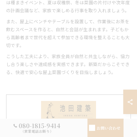
は種まきイベント、夏は収穫祭、冬は菜園の片付けや次年度
の計画会議など、家族で楽しめる行事を取り入れましょう。
また、屋上にベンチやテーブルを設置して、作業後にお茶を
飲むスペースを作ると、自然と会話が生まれます。子どもか
ら高齢者まで世代を超えて参加できる環境を整えることも大
切です。
こうした工夫により、家族全員が自然と共生しながら、協力
し合う楽しさや達成感を実感できます。新築だからこそでき
る、快適で安心な屋上菜園づくりを目指しましょう。
080-1815-9414
お問い合わせ
敷地やご家族の構成、ご要望に合わせた新築工事に対応し、将
（営業電話お断り）
来の暮らしまで見据えた設計を郡山で提案しています。また、