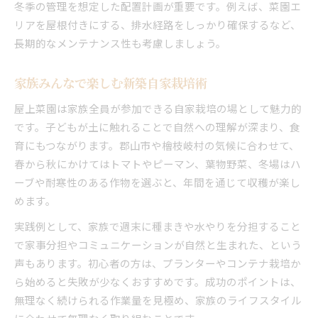
冬季の管理を想定した配置計画が重要です。例えば、菜園エ
リアを屋根付きにする、排水経路をしっかり確保するなど、
長期的なメンテナンス性も考慮しましょう。
家族みんなで楽しむ新築自家栽培術
屋上菜園は家族全員が参加できる自家栽培の場として魅力的
です。子どもが土に触れることで自然への理解が深まり、食
育にもつながります。郡山市や檜枝岐村の気候に合わせて、
春から秋にかけてはトマトやピーマン、葉物野菜、冬場はハ
ーブや耐寒性のある作物を選ぶと、年間を通じて収穫が楽し
めます。
実践例として、家族で週末に種まきや水やりを分担すること
で家事分担やコミュニケーションが自然と生まれた、という
声もあります。初心者の方は、プランターやコンテナ栽培か
ら始めると失敗が少なくおすすめです。成功のポイントは、
無理なく続けられる作業量を見極め、家族のライフスタイル