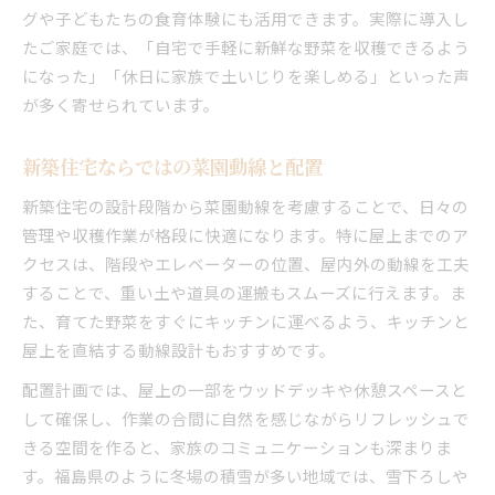
グや子どもたちの食育体験にも活用できます。実際に導入し
たご家庭では、「自宅で手軽に新鮮な野菜を収穫できるよう
になった」「休日に家族で土いじりを楽しめる」といった声
が多く寄せられています。
新築住宅ならではの菜園動線と配置
新築住宅の設計段階から菜園動線を考慮することで、日々の
管理や収穫作業が格段に快適になります。特に屋上までのア
クセスは、階段やエレベーターの位置、屋内外の動線を工夫
することで、重い土や道具の運搬もスムーズに行えます。ま
た、育てた野菜をすぐにキッチンに運べるよう、キッチンと
屋上を直結する動線設計もおすすめです。
配置計画では、屋上の一部をウッドデッキや休憩スペースと
して確保し、作業の合間に自然を感じながらリフレッシュで
きる空間を作ると、家族のコミュニケーションも深まりま
す。福島県のように冬場の積雪が多い地域では、雪下ろしや