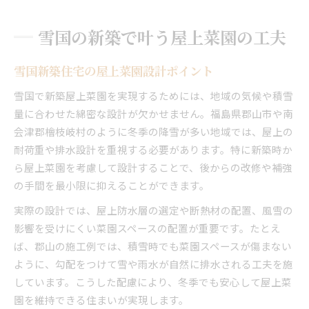
雪国の新築で叶う屋上菜園の工夫
雪国新築住宅の屋上菜園設計ポイント
雪国で新築屋上菜園を実現するためには、地域の気候や積雪
量に合わせた綿密な設計が欠かせません。福島県郡山市や南
会津郡檜枝岐村のように冬季の降雪が多い地域では、屋上の
耐荷重や排水設計を重視する必要があります。特に新築時か
ら屋上菜園を考慮して設計することで、後からの改修や補強
の手間を最小限に抑えることができます。
実際の設計では、屋上防水層の選定や断熱材の配置、風雪の
影響を受けにくい菜園スペースの配置が重要です。たとえ
ば、郡山の施工例では、積雪時でも菜園スペースが傷まない
ように、勾配をつけて雪や雨水が自然に排水される工夫を施
しています。こうした配慮により、冬季でも安心して屋上菜
園を維持できる住まいが実現します。