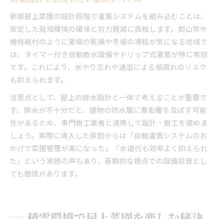
新築屋上菜園の設計段階で灌漑システムを組み込むことは、
安定した栽培環境の確保と労力軽減に直結します。郡山市や
檜枝岐村のように夏場の乾燥や冬場の凍結が気になる地域で
は、タイマー付き自動散水設備やドリップ式灌漑が特に有効
です。これにより、水やり忘れや過湿による根腐れのリスク
も抑えられます。
注意点として、屋上の排水設計と一体で考えることが重要で
す。排水が不十分だと、建物の防水層に悪影響を及ぼす可能
性があるため、専門施工業者と連携して設計・施工を進めま
しょう。実際に導入した家庭からは「自動灌漑システムのお
かげで菜園管理が楽になった」「水道代も効率よく抑えられ
た」という実感の声もあり、長期的な視点での設備投資とし
ても価値があります。
積雪環境で屋上菜園を楽しむ秘訣