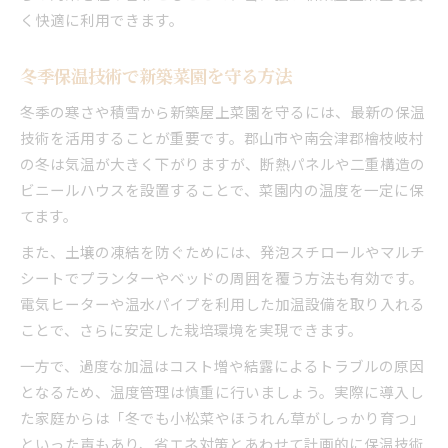
く快適に利用できます。
冬季保温技術で新築菜園を守る方法
冬季の寒さや積雪から新築屋上菜園を守るには、最新の保温
技術を活用することが重要です。郡山市や南会津郡檜枝岐村
の冬は気温が大きく下がりますが、断熱パネルや二重構造の
ビニールハウスを設置することで、菜園内の温度を一定に保
てます。
また、土壌の凍結を防ぐためには、発泡スチロールやマルチ
シートでプランターやベッドの周囲を覆う方法も有効です。
電気ヒーターや温水パイプを利用した加温設備を取り入れる
ことで、さらに安定した栽培環境を実現できます。
一方で、過度な加温はコスト増や結露によるトラブルの原因
となるため、温度管理は慎重に行いましょう。実際に導入し
た家庭からは「冬でも小松菜やほうれん草がしっかり育つ」
といった声もあり、省エネ対策とあわせて計画的に保温技術