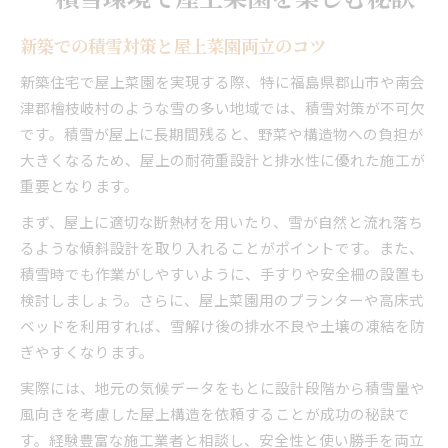
新築での積雪対策と屋上菜園両立のコツ
新築住宅で屋上菜園を実現する際、特に福島県郡山市や南会
津郡檜枝岐村のような雪の多い地域では、積雪対策が不可欠
です。積雪が屋上に長期間残ると、野菜や構造物への負担が
大きくなるため、屋上の耐荷重設計と排水性に優れた施工が
重要となります。
まず、屋上に適切な断熱材を用いたり、雪が自然と流れ落ち
るような傾斜設計を取り入れることがポイントです。また、
積雪時でも作業がしやすいように、手すりや安全柵の設置も
検討しましょう。さらに、屋上菜園用のプランターや高床式
ベッドを利用すれば、雪解け後の排水不良や土壌の凍結を防
ぎやすくなります。
実際には、地元の気候データをもとに設計段階から積雪量や
風向きを考慮した屋上構造を依頼することが成功の秘訣で
す。経験豊富な施工業者と相談し、安全性と使い勝手を両立