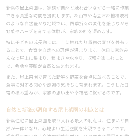
新築屋上菜園が日々の癒しになる理由
新築の屋上菜園は、家族が自然と触れ合いながら一緒に作業
雪国の新築で叶う屋上菜園の工夫
できる貴重な時間を提供します。郡山市や南会津郡檜枝岐村
雪国新築住宅の屋上菜園設計ポイント
のような自然豊かな地域では、四季折々の変化を感じながら
野菜やハーブを育てる体験が、家族の絆を深めます。
新築で実践する積雪対策の工夫
耐荷重を考えた新築屋上菜園の設計
特に子どもの成長期には、土に触れたり収穫の喜びを共有す
新築菜園で冬季も楽しむための秘訣
ることで、食育や自然への理解が深まります。休日に家族み
んなで屋上に集まり、種まきや水やり、収穫を楽しむこと
雪国ならではの新築屋上菜園の注意点
で、会話や笑顔が自然と生まれます。
自家菜園を楽しむ新築設計のポイント
また、屋上菜園で育てた新鮮な野菜を食卓に並べることで、
新築で実現する快適な屋上菜園スペース
食事に対する関心や感謝の気持ちも育まれます。こうした日
新築住宅ならではの菜園動線と配置
常の積み重ねが、家族の思い出や幸福感に繋がるのです。
家族みんなで楽しむ新築自家栽培術
新築屋上菜園のための設備選びのコツ
自然と新築が調和する屋上菜園の利点とは
新築設計で重視したい灌漑システム
新築住宅に屋上菜園を取り入れる最大の利点は、住まいと自
積雪環境で屋上菜園を楽しむ秘訣
然が一体となり、心地よい生活空間を実現できることです。
新築での積雪対策と屋上菜園両立のコツ