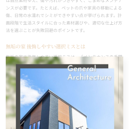
は自然素材ゆえ、傷や汚れがつきやすく、こまめなメンテナ
ンスが必要です。たとえば、ペットの爪や家具の移動による
傷、日常の水濡れでシミができやすい点が挙げられます。計
画段階で生活スタイルに合った素材選びや、適切な仕上げ方
法を選ぶことが失敗回避のポイントです。
無垢の家 後悔しやすい選択ミスとは
無垢の家で後悔しやすい選択ミスは、「メンテナンスの手間
を軽視してしまう」ことです。無垢材は定期的なワックス掛
けや湿度管理が欠かせません。たとえば、忙しい共働き家庭
がメンテナンスに手間をかけられず、床の劣化が早まったと
いう例もあります。具体的には、生活リズムや家族構成に合
わせて、メンテナンスがしやすい樹種や加工方法を選ぶこと
が重要です。
無垢材新築で避けたい失敗パターンを解説
無垢材新築で避けたい失敗パターンは、「事前説明不足」と