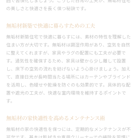
囲で習慣化しましょう。こうした日常の工夫が、無垢材住宅
の美しさと快適さを長く保つ秘訣です。
無垢材新築で快適に暮らすための工夫
無垢材新築住宅で快適に暮らすには、素材の特性を理解した
住まい方が大切です。無垢材は調湿作用があり、空気を自然
に整えてくれますが、家具やラグの配置にも工夫が必要で
す。通気性を確保するため、家具は壁から少し離して設置
し、床下の空気の流れを妨げないよう心掛けましょう。加え
て、直接日光が長時間当たる場所にはカーテンやブラインド
を活用し、色褪せや乾燥を防ぐのも効果的です。具体的な配
置や遮光の工夫が、快適な室内環境を維持するポイントで
す。
無垢材の家快適性を高めるメンテナンス術
無垢材の家の快適性を保つには、定期的なメンテナンスが不
可欠です。基本は乾拭きや専用クリーナーでの掃除を習慣に