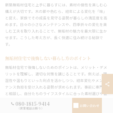
新築無垢材住宅と上手に暮らすには、素材の個性を楽しむ心
構えが大切です。木の節や色むら、経年による変化を「味」
と捉え、家族でその成長を見守る姿勢が暮らしの満足度を高
めます。日々の小さなメンテナンスや、四季折々の変化を楽
しむ工夫を取り入れることで、無垢材の魅力を最大限に生か
せます。こうした考え方が、長く快適に住み続ける秘訣で
す。
無垢材住宅で後悔しない暮らし方のポイント
無垢材住宅で後悔しないためのポイントは、メリット・デメ
リットを理解し、適切な対策を講じることです。例えば、調
湿性や温もりといった利点を活かしつつ、経年変化やメンテ
ナンス負担を受け入れる姿勢が求められます。事前に専門家
と相談し、自分たちのライフスタイルに合った素材選びや管
理方法を選択しましょう。これにより、理想の住まいを実現
080-1815-9414
お問い合わせ
し、快適な暮らしを維持できます。
（営業電話お断り）