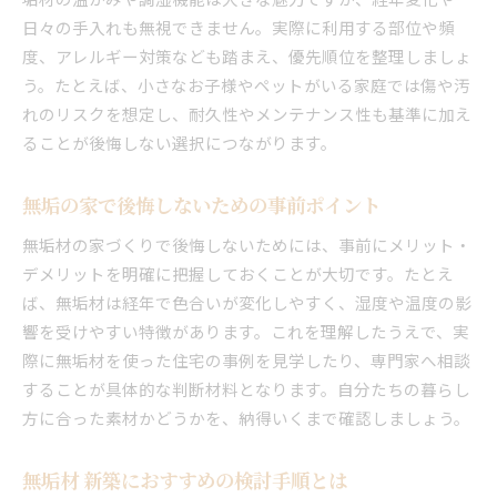
日々の手入れも無視できません。実際に利用する部位や頻
無垢材住宅のデメリットと注意点を知る
度、アレルギー対策なども踏まえ、優先順位を整理しましょ
新築の無垢材住宅に潜むデメリットを解説
う。たとえば、小さなお子様やペットがいる家庭では傷や汚
無垢材デメリットと注意点を事前に把握
れのリスクを想定し、耐久性やメンテナンス性も基準に加え
無垢材新築で後悔しないための弱点対策
ることが後悔しない選択につながります。
無垢材住宅のデメリット実例から学ぶ
無垢の家やめたほうがいい場合の特徴
無垢の家で後悔しないための事前ポイント
新築無垢材選びで失敗しない注意ポイント
無垢材の家づくりで後悔しないためには、事前にメリット・
新築に無垢材を使う際の失敗例に学ぶ
デメリットを明確に把握しておくことが大切です。たとえ
新築で無垢材を選んだ後悔実例を紹介
ば、無垢材は経年で色合いが変化しやすく、湿度や温度の影
無垢材新築の失敗例から分かる落とし穴
響を受けやすい特徴があります。これを理解したうえで、実
際に無垢材を使った住宅の事例を見学したり、専門家へ相談
無垢の家 後悔しやすい選択ミスとは
することが具体的な判断材料となります。自分たちの暮らし
無垢材新築で避けたい失敗パターンを解説
方に合った素材かどうかを、納得いくまで確認しましょう。
無垢材やめたほうがいい理由の実態に迫る
失敗しない新築無垢材の選び方を実践しよう
無垢材 新築におすすめの検討手順とは
経年変化から考える無垢材の家の魅力