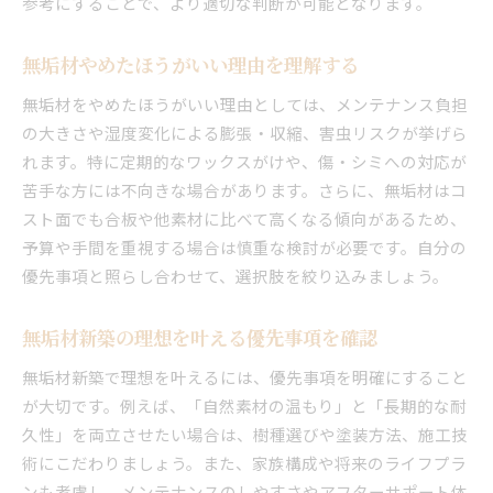
参考にすることで、より適切な判断が可能となります。
無垢の家価格と長期コストを徹底比較
無垢材やめたほうがいい理由を理解する
無垢材新築の維持費は本当に高いのか検証
無垢材と他素材のメンテナンス手間を比較
無垢材をやめたほうがいい理由としては、メンテナンス負担
新築無垢材のコストパフォーマンスを考える
の大きさや湿度変化による膨張・収縮、害虫リスクが挙げら
れます。特に定期的なワックスがけや、傷・シミへの対応が
価格だけでなく新築無垢材の価値も重視しよう
苦手な方には不向きな場合があります。さらに、無垢材はコ
長く快適に暮らす無垢材新築の極意
スト面でも合板や他素材に比べて高くなる傾向があるため、
新築無垢材住宅を長持ちさせる生活習慣
予算や手間を重視する場合は慎重な検討が必要です。自分の
無垢材新築で快適に暮らすための工夫
優先事項と照らし合わせて、選択肢を絞り込みましょう。
無垢材の家快適性を高めるメンテナンス術
失敗しない無垢材新築のアフターケア方法
無垢材新築の理想を叶える優先事項を確認
新築無垢材と上手に暮らすコツを伝授
無垢材新築で理想を叶えるには、優先事項を明確にすること
無垢材住宅で後悔しない暮らし方のポイント
が大切です。例えば、「自然素材の温もり」と「長期的な耐
久性」を両立させたい場合は、樹種選びや塗装方法、施工技
術にこだわりましょう。また、家族構成や将来のライフプラ
ンも考慮し、メンテナンスのしやすさやアフターサポート体