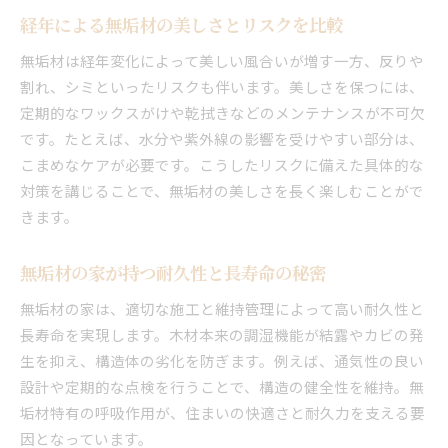
経年による無垢材の美しさとリスクを比較
無垢材は経年変化によって美しい風合いが増す一方、反りや
割れ、シミといったリスクも伴います。美しさを保つには、
定期的なワックスがけや乾拭きなどのメンテナンスが不可欠
です。たとえば、水分や紫外線の影響を受けやすい部分は、
こまめなケアが必要です。こうしたリスクに備えた具体的な
対策を講じることで、無垢材の美しさを長く楽しむことがで
きます。
無垢材の家が持つ耐久性と長寿命の秘密
無垢材の家は、適切な施工と維持管理によって高い耐久性と
長寿命を実現します。木材本来の調湿機能が結露やカビの発
生を抑え、構造体の劣化を防ぎます。例えば、通気性の良い
設計や定期的な点検を行うことで、構造の健全性を維持。無
垢材特有の呼吸作用が、住まいの快適さと耐久力を支える要
因となっています。