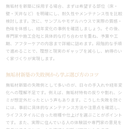
無垢材を新築に採用する場合、まずは希望する部位（床・
新築無垢材の経年変化を楽しむ暮らし方
壁・天井など）を明確にし、耐久性やメンテナンス性を比較
無垢材新築ならではの味わい深い変化とは
検討します。次に、サンプルやモデルハウスで実際の質感・
経年による無垢材の美しさとリスクを比較
色味を体感し、経年変化の事例を確認しましょう。その後、
無垢材の家が持つ耐久性と長寿命の秘密
専門家や施工会社と具体的な打ち合わせを重ね、予算や工
無垢材住宅は何年持つ？長く住むための工夫
期、アフターケアの内容まで詳細に詰めます。段階的な手順
で進めることで、理想と現実のギャップを減らし、納得のい
経年変化を楽しめる新築無垢材の魅力解説
く家づくりが実現します。
無垢材の家とゴキブリ対策の基礎知識
新築無垢材の家でのゴキブリ対策の要点
無垢材新築の失敗例から学ぶ選び方のコツ
無垢の家でゴキブリが発生する原因を探る
無垢材新築の失敗例として多いのが、日々の手入れや経年変
無垢の床ゴキブリ問題と安全な対策法
化への理解不足です。例えば、無垢材特有の反りや割れ、シ
新築での無垢材と害虫リスクの基礎知識
ミが想定外だったという声もあります。こうした失敗を防ぐ
無垢材の家ゴキブリ予防で快適さを守る
には、事前に具体的なメンテナンス方法や注意点を確認し、
無垢材新築で後悔しない虫対策方法とは
ライフスタイルに合った樹種や仕上げを選ぶことがポイント
価格とメンテナンス面で無垢材を比較
です。また、実際に住んでいる人の体験談や専門家の意見を
新築無垢材の価格相場とメンテナンスの違い