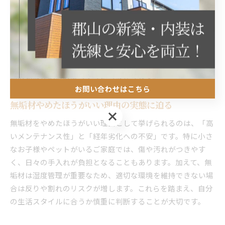
「素材特性の理解不足」です。無垢材は湿度変化で伸縮する
ため、隙間や反りが発生する場合があります。代表的な対策
法として、施工前に専門家から素材の特徴やメンテナンス方
法を詳しく説明してもらうこと、また、生活動線に合わせて
傷や汚れが目立ちにくい樹種を選ぶことが挙げられます。事
前の知識が納得の家づくりにつながります。
お問い合わせはこちら
無垢材やめたほうがいい理由の実態に迫る
お問い合わせはこちら
無垢材をやめたほうがいい理由として挙げられるのは、「高
いメンテナンス性」と「経年劣化への不安」です。特に小さ
なお子様やペットがいるご家庭では、傷や汚れがつきやす
く、日々の手入れが負担となることもあります。加えて、無
垢材は湿度管理が重要なため、適切な環境を維持できない場
合は反りや割れのリスクが増します。これらを踏まえ、自分
の生活スタイルに合うか慎重に判断することが大切です。