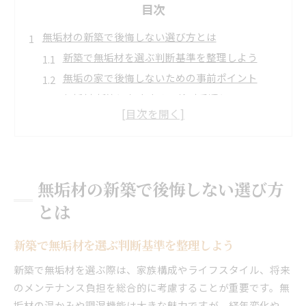
目次
無垢材の新築で後悔しない選び方とは
新築で無垢材を選ぶ判断基準を整理しよう
無垢の家で後悔しないための事前ポイント
無垢材 新築におすすめの検討手順とは
無垢材新築の失敗例から学ぶ選び方のコツ
無垢材やめたほうがいい理由を理解する
無垢材新築の理想を叶える優先事項を確認
自然素材の家づくりに無垢材が映える理由
無垢材の新築で後悔しない選び方
新築に無垢材を選ぶ自然素材の魅力とは
とは
無垢材の調湿効果が新築で活きる仕組み
無垢材新築がもたらす温もりと心地よさ
新築で無垢材を選ぶ判断基準を整理しよう
住宅床に無垢材を採用する価値を考える
新築で無垢材を選ぶ際は、家族構成やライフスタイル、将来
無垢材の家ならではの安心感はどこにある
のメンテナンス負担を総合的に考慮することが重要です。無
新築ならではの無垢材活用アイデアを提案
垢材の温かみや調湿機能は大きな魅力ですが、経年変化や